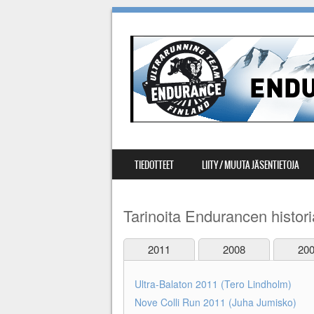
SIIRRY SISÄLTÖÖN
TIEDOTTEET
LIITY / MUUTA JÄSENTIETOJA
VALIKKO
Tarinoita Endurancen histori
2011
2008
20
Ultra-Balaton 2011 (Tero Lindholm)
Nove Colli Run 2011 (Juha Jumisko)