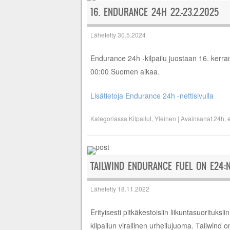
16. ENDURANCE 24H 22.-23.2.2025
Lähetetty
30.5.2024
Endurance 24h -kilpailu juostaan 16. kerra
00:00 Suomen aikaa.
Lisätietoja Endurance 24h -nettisivulla
Kategoriassa
Kilpailut
,
Yleinen
|
Avainsanat
24h
,
TAILWIND ENDURANCE FUEL ON E24:
Lähetetty
18.11.2022
Erityisesti pitkäkestoisiin liikuntasuorituk
kilpailun virallinen urheilujuoma. Tailwind 