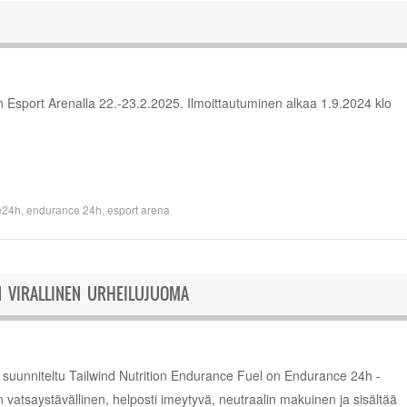
n Esport Arenalla 22.-23.2.2025. Ilmoittautuminen alkaa 1.9.2024 klo
e24h
,
endurance 24h
,
esport arena
N VIRALLINEN URHEILUJUOMA
siin suunniteltu Tailwind Nutrition Endurance Fuel on Endurance 24h -
on vatsaystävällinen, helposti imeytyvä, neutraalin makuinen ja sisältää