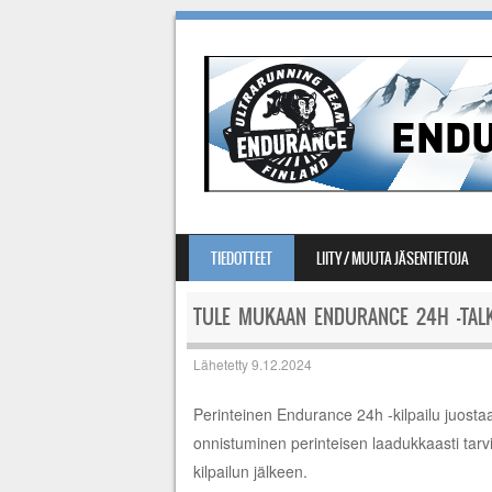
SIIRRY SISÄLTÖÖN
TIEDOTTEET
LIITY / MUUTA JÄSENTIETOJA
VALIKKO
TULE MUKAAN ENDURANCE 24H -TALK
Lähetetty
9.12.2024
Perinteinen Endurance 24h -kilpailu juosta
onnistuminen perinteisen laadukkaasti tarvi
kilpailun jälkeen.