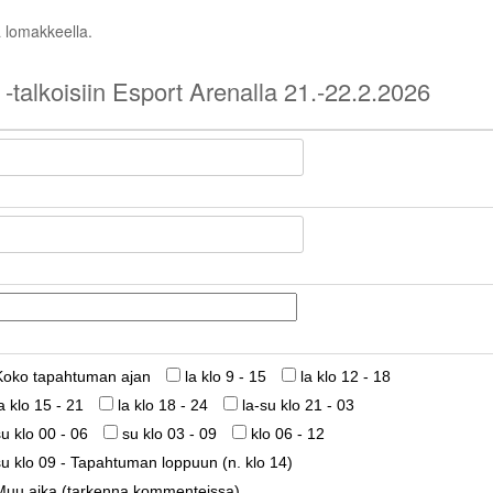
a lomakkeella.
-talkoisiin Esport Arenalla 21.-22.2.2026
Koko tapahtuman ajan
la klo 9 - 15
la klo 12 - 18
la klo 15 - 21
la klo 18 - 24
la-su klo 21 - 03
su klo 00 - 06
su klo 03 - 09
klo 06 - 12
su klo 09 - Tapahtuman loppuun (n. klo 14)
Muu aika (tarkenna kommenteissa)