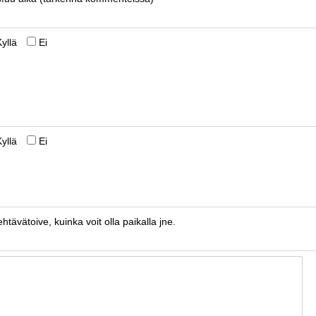
Kyllä
Ei
Kyllä
Ei
htävätoive, kuinka voit olla paikalla jne.