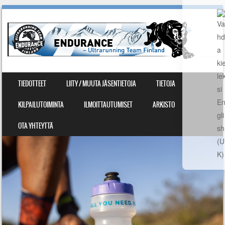
SIIRRY SISÄLTÖÖN
TIEDOTTEET
LIITY / MUUTA JÄSENTIETOJA
TIETOJA
VALIKKO
KILPAILUTOIMINTA
ILMOITTAUTUMISET
ARKISTO
OTA YHTEYTTÄ