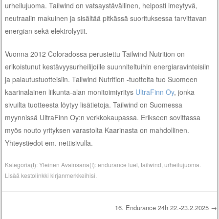
urheilujuoma. Tailwind on vatsaystävällinen, helposti imeytyvä,
neutraalin makuinen ja sisältää pitkässä suorituksessa tarvittavan
energian sekä elektrolyytit.
Vuonna 2012 Coloradossa perustettu Tailwind Nutrition on
erikoistunut kestävyysurheilijoille suunniteltuihin energiaravinteisiin
ja palautustuotteisiin. Tailwind Nutrition -tuotteita tuo Suomeen
kaarinalainen liikunta-alan monitoimiyritys
UltraFinn Oy
, jonka
sivuilta tuotteesta löytyy lisätietoja. Tailwind on Suomessa
myynnissä UltraFinn Oy:n verkkokaupassa. Erikseen sovittassa
myös nouto yrityksen varastolta Kaarinasta on mahdollinen.
Yhteystiedot em. nettisivulla.
Kategoria(t):
Yleinen
Avainsana(t):
endurance fuel
,
tailwind
,
urheilujuoma
.
Lisää
kestolinkki
kirjanmerkkeihisi.
16. Endurance 24h 22.-23.2.2025
→