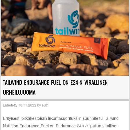
TAILWIND ENDURANCE FUEL ON E24:N VIRALLINEN
URHEILUJUOMA
Lähetetty
18.11.2022
by
eutf
Erityisesti pitkäkestoisiin liikuntasuorituksiin suunniteltu Tailwind
Nutrition Endurance Fuel on Endurance 24h -kilpailun virallinen