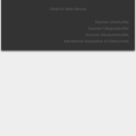
UltraFinn Web Service
Suomen Urheiluliitto
Suomen Ultrajuoksuliitto
Suomen Aikuisurheiluliitto
Intenational Association of Ultrarunners