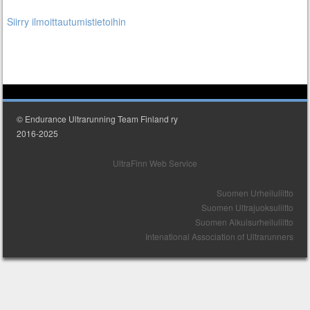
hinta
hinta
oli:
on:
Siirry ilmoittautumistietoihin
180,00 €.
160,00 €.
© Endurance Ultrarunning Team Finland ry
2016-2025
UltraFinn Web Service
Suomen Urheiluliitto
Suomen Ultrajuoksuliitto
Suomen Aikuisurheiluliitto
Intenational Association of Ultrarunners