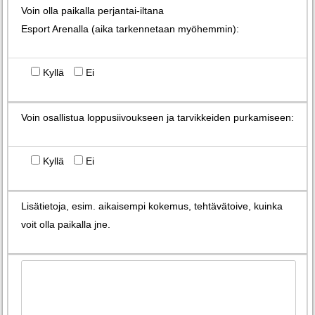
Voin olla paikalla perjantai-iltana
Esport Arenalla (aika tarkennetaan myöhemmin):
Kyllä
Ei
Voin osallistua loppusiivoukseen ja tarvikkeiden purkamiseen:
Kyllä
Ei
Lisätietoja, esim. aikaisempi kokemus, tehtävätoive, kuinka
voit olla paikalla jne.