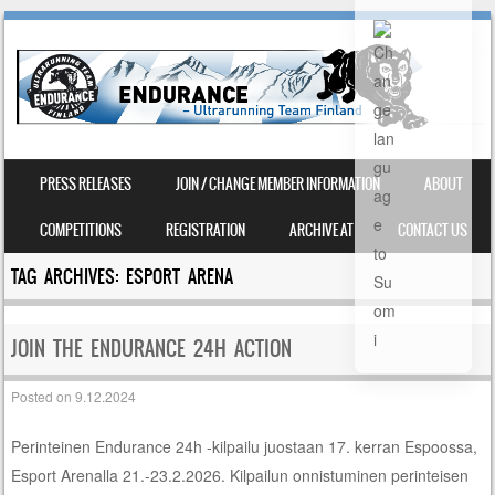
SIIRRY SISÄLTÖÖN
PRESS RELEASES
JOIN / CHANGE MEMBER INFORMATION
ABOUT
VALIKKO
COMPETITIONS
REGISTRATION
ARCHIVE AT
CONTACT US
TAG ARCHIVES:
ESPORT ARENA
JOIN THE ENDURANCE 24H ACTION
Posted on
9.12.2024
Perinteinen Endurance 24h -kilpailu juostaan 17. kerran Espoossa,
Esport Arenalla 21.-23.2.2026. Kilpailun onnistuminen perinteisen