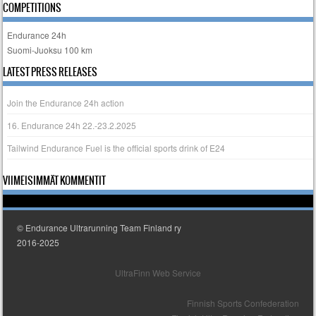
COMPETITIONS
Endurance 24h
Suomi-Juoksu 100 km
LATEST PRESS RELEASES
Join the Endurance 24h action
16. Endurance 24h 22.-23.2.2025
Tailwind Endurance Fuel is the official sports drink of E24
VIIMEISIMMÄT KOMMENTIT
© Endurance Ultrarunning Team Finland ry
2016-2025
UltraFinn Web Service
Finnish Sports Confederation