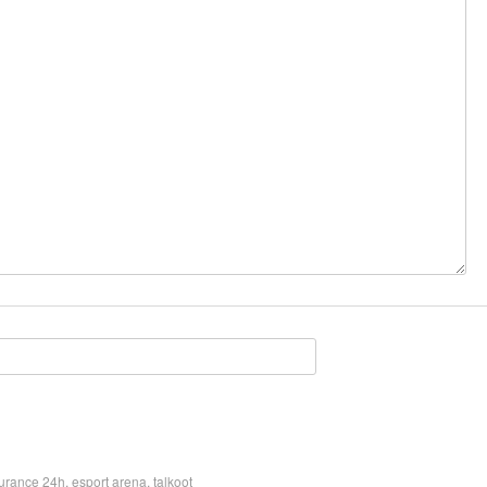
urance 24h
,
esport arena
,
talkoot