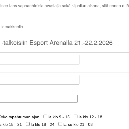
tsee taas vapaaehtoisia avustajia sekä kilpailun aikana, sitä ennen että
a lomakkeella.
-talkoisiin Esport Arenalla 21.-22.2.2026
Koko tapahtuman ajan
la klo 9 - 15
la klo 12 - 18
la klo 15 - 21
la klo 18 - 24
la-su klo 21 - 03