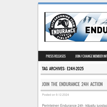
SIIRRY SISÄLTÖÖN
PRESS RELEASES
JOIN / CHANGE MEMBER IN
VALIKKO
TAG ARCHIVES:
E24H-2025
JOIN THE ENDURANCE 24H ACTION
Posted on
9.12.2024
Perinteinen Endurance 24h -kilpailu juosta