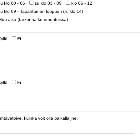
su klo 00 - 06
su klo 03 - 09
klo 06 - 12
su klo 09 - Tapahtuman loppuun (n. klo 14)
Muu aika (tarkenna kommenteissa)
Kyllä
Ei
Kyllä
Ei
htävätoive, kuinka voit olla paikalla jne.