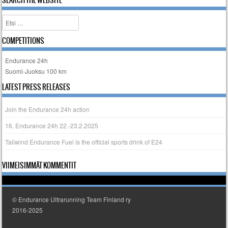
SEARCH THE WEBSITE
Etsi
COMPETITIONS
Endurance 24h
Suomi-Juoksu 100 km
LATEST PRESS RELEASES
Join the Endurance 24h action
16. Endurance 24h 22.-23.2.2025
Tailwind Endurance Fuel is the official sports drink of E24
VIIMEISIMMÄT KOMMENTIT
© Endurance Ultrarunning Team Finland ry
2016-2025